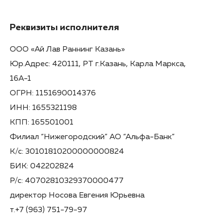
Реквизиты исполнителя
ООО «Ай Лав Раннинг Казань»
Юр.Адрес: 420111, РТ г.Казань, Карла Маркса,
16А-1
ОГРН: 1151690014376
ИНН: 1655321198
КПП: 165501001
Филиал “Нижегородский” АО “Альфа-Банк”
К/с: 30101810200000000824
БИК: 042202824
Р/с: 40702810329370000477
директор Носова Евгения Юрьевна
т.+7 (963) 751-79-97