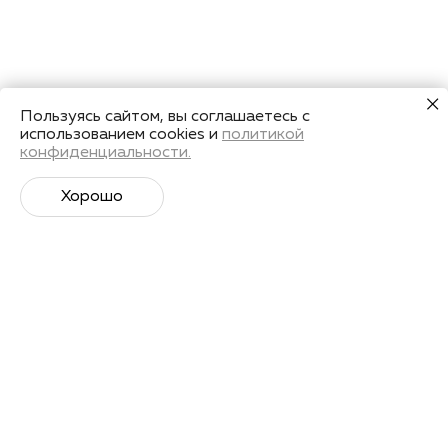
Пользуясь сайтом, вы соглашаетесь с
использованием cookies и
политикой
конфиденциальности.
Хорошо
Супер­спортивная рассылка
Советы профессионалов, анонсы событий и
познавательные материалы.