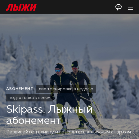
две тренировки в неделю
АБОНЕМЕНТ
подготовка к целям
Skipass. Лыжный
абонемент
Развивайте технику и готовьтесь к лыжным стартам