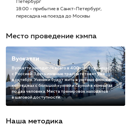
Петербург
18:00 - прибытие в Санкт-Петербург,
пересадка на поезда до Москвы
Место проведение кэмпа
Вуокатти
Вуокатти находится всего в 400 км от границы
с Россией. Здесь лыжные трассы готовят уже
в октябре. Ученики будут жить в уютных финских
коттеджах с большой кухней и сауной в комнатах
по два человека. Места тренировок находятся
в шаговой доступности.
Наша методика