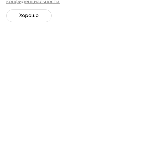
конфиденциальности.
Хорошо
Супер­спортивная рассылка
Советы профессионалов, анонсы событий и
познавательные материалы.
Подписаться
Я даю
согласие на обработку своих персональных
данных
в соответствии с Политикой Персональных
данных. С
Политикой персональных данных
ознакомлен