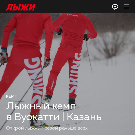
КЕМП
Лыжный кемп
в Вуокатти | Казань
Открой лыжный сезон раньше всех