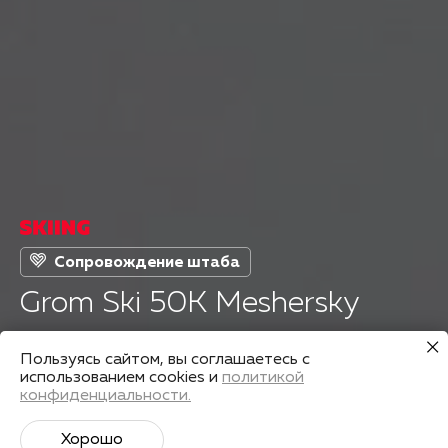
Сопровождение штаба
Grom Ski 50K Meshersky
Пользуясь сайтом, вы соглашаетесь с
Страна
Дата старта
использованием cookies и
политикой
Россия
26 февр 2023
конфиденциальности.
Хорошо
Подготовиться