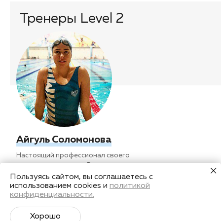
Тренеры Level 2
Айгуль Соломонова
Настоящий профессионал своего
дела, мастер спорта России по
плаванию, призёр кубка и
Пользуясь сайтом, вы соглашаетесь с
чемпионата России по плаванию,
использованием cookies и
политикой
конфиденциальности.
опытный практикующий спортсмен,
победительница международных
стартов на открытой воде 16 км
Хорошо