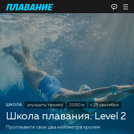
улучшить технику
2000 м
с 29 сентября
ШКОЛА
Школа плавания. Level 2
Проплывите свои два километра кролем