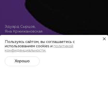
Эдуард Сырцов
,
Яна Кржижановская
Индорный триатлон
Пользуясь сайтом, вы соглашаетесь с
использованием cookies и
политикой
конфиденциальности.
Получить запись
Хорошо
Лекторы