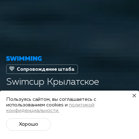
Сопровождение штаба
Swimcup Крылатское
Пользуясь сайтом, вы соглашаетесь с
Страна
Дата старта
использованием cookies и
политикой
Россия
28 мая 2023
конфиденциальности.
Хорошо
Подготовиться