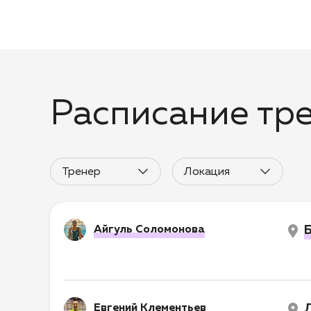
Расписание тр
Тренер
Локация
Айгуль Соломонова
Б
Евгений Клементьев
Л