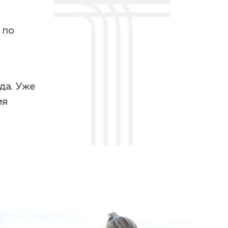
 по
да. Уже
ия