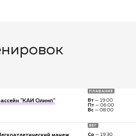
енировок
ПЛАВАНИЕ
ассейн "КАИ Олимп"
Вт
—
19:00
Пт
—
06:00
Вс
—
08:00
БЕГ
егкоатлетический манеж
Ср
—
19:30