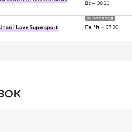
Вс
—
08:30
ВЕЛОСИПЕД
таб I Love Supersport
Пн, Чт
—
07:30
вок