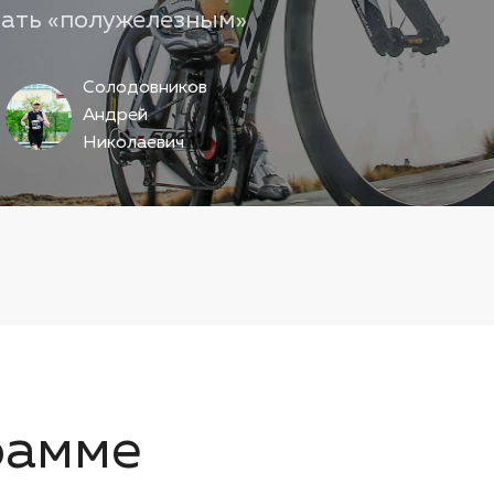
тать «полужелезным»
Солодовников
Андрей
Николаевич
рамме