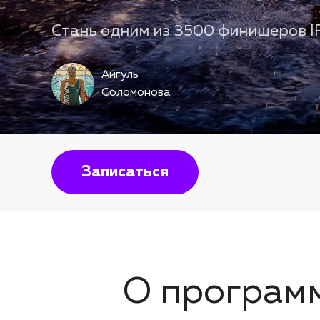
Стань одним из 3500 финишеров I
Айгуль
Соломонова
Записаться
О програм