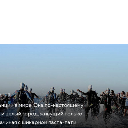
ания
танции в мире. Она по-настоящему
а и целый город, живущий только
ачиная с шикарной паста-пати