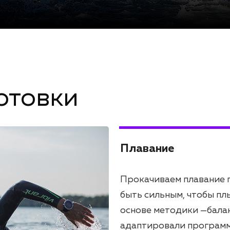
отовки
Плавание
Прокачиваем плавание п
быть сильным, чтобы пл
основе методики —балан
адаптировали программ