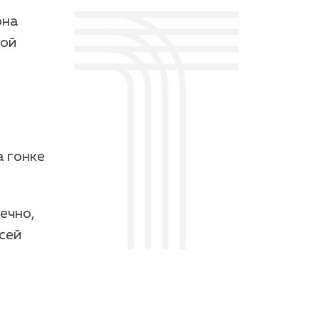
она
ной
а гонке
ечно,
сей