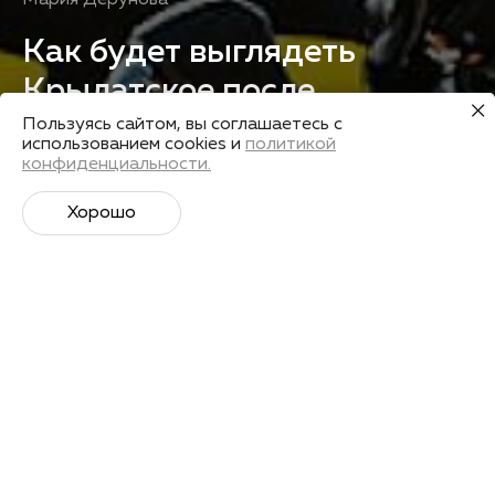
Мария Дерунова
Как будет выглядеть
Крылатское после
реконструкции
Пользуясь сайтом, вы соглашаетесь с
использованием cookies и
политикой
конфиденциальности.
Получить запись
Хорошо
Лекторы