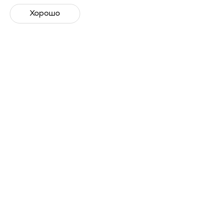
Зарегистрироваться
Хорошо
Лекторы
Рустам Якубов