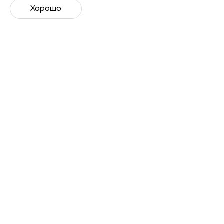
Получить запись
Хорошо
Лекторы
Ирина Попкова
Медицинский редактор, научный