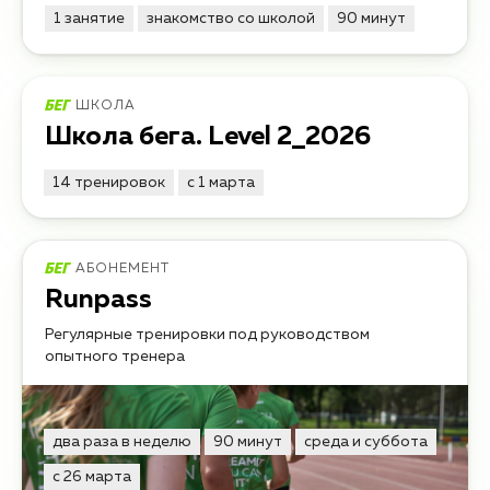
1 занятие
знакомство со школой
90 минут
ШКОЛА
Школа бега. Level 2_2026
14 тренировок
с 1 марта
АБОНЕМЕНТ
Runpass
Регулярные тренировки под руководством
опытного тренера
два раза в неделю
90 минут
среда и суббота
с 26 марта