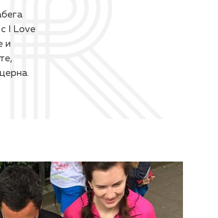
абега
 I Love
е и
те,
церна.