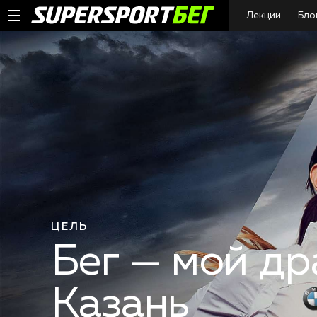
Лекции
Бло
ЦЕЛЬ
Бег — мой др
Казань