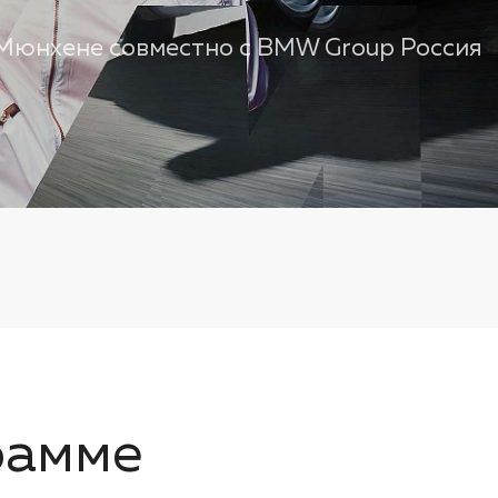
 Мюнхене совместно с BMW Group Россия
рамме