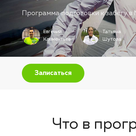
Программа подготовки к забегу в
Евгений
Татьяна
Клементьев
Шутова
Записаться
Что в прог