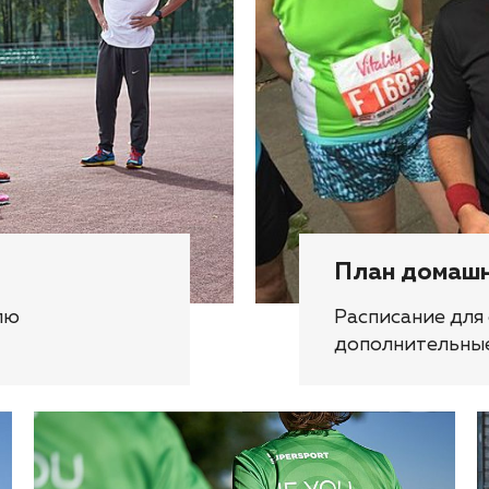
План домашн
лю
Расписание для
дополнительны