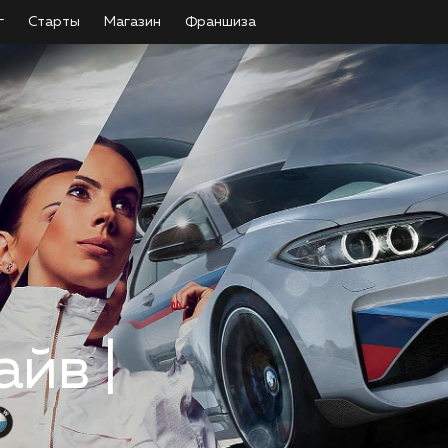
г
Старты
Магазин
Франшиза
айв |