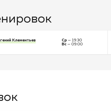
енировок
гений Клементьев
Ср
—
19:30
Вс
—
09:00
вок