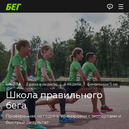
2 раза в неделю
4 недели
финальные 5 км
ШКОЛА
Школа правильного
бега
Проверенная методика, тренировки с экспертами и
быстрый результат