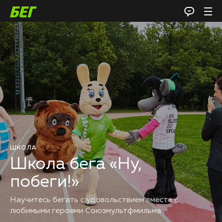
ШКОЛА
Школа бега «Ну,
побеги!»
Научитесь бегать с удовольствием вместе с
любимыми героями Союзмультфмильма