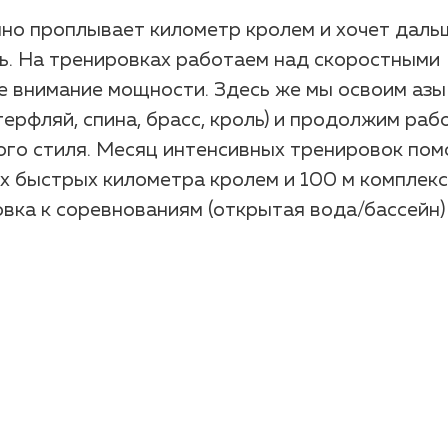
енно проплывает километр кролем и хочет даль
ть. На тренировках работаем над скоростными
е внимание мощности. Здесь же мы освоим азы
ерфляй, спина, брасс, кроль) и продолжим раб
ого стиля. Месяц интенсивных тренировок по
ых быстрых километра кролем и 100 м комплек
вка к соревнованиям (открытая вода/бассейн)