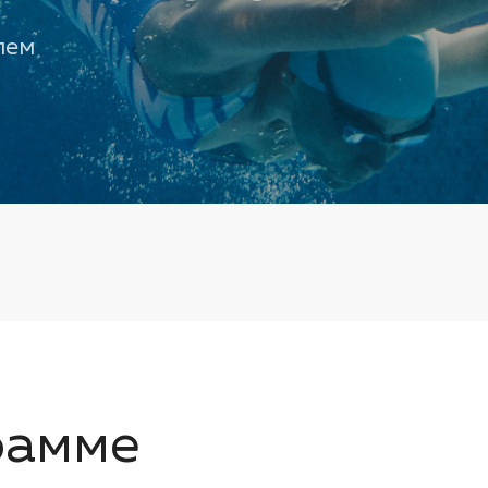
лем
рамме