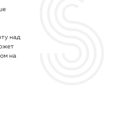
ше
оту над
может
сом на